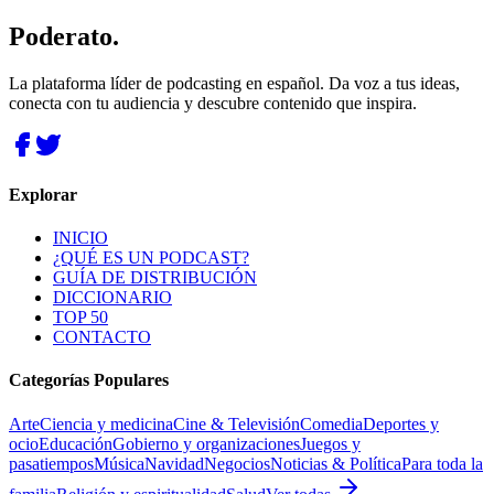
Poderato
.
La plataforma líder de podcasting en español. Da voz a tus ideas,
conecta con tu audiencia y descubre contenido que inspira.
Explorar
INICIO
¿QUÉ ES UN PODCAST?
GUÍA DE DISTRIBUCIÓN
DICCIONARIO
TOP 50
CONTACTO
Categorías Populares
Arte
Ciencia y medicina
Cine & Televisión
Comedia
Deportes y
ocio
Educación
Gobierno y organizaciones
Juegos y
pasatiempos
Música
Navidad
Negocios
Noticias & Política
Para toda la