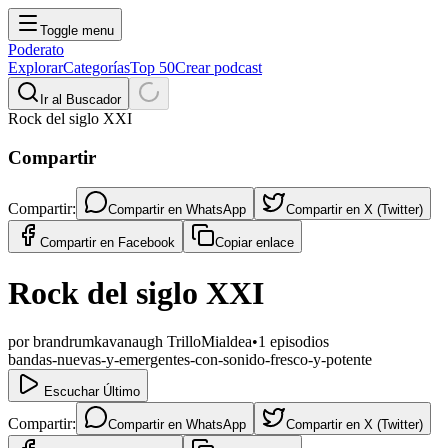
Toggle menu
Poderato
Explorar
Categorías
Top 50
Crear podcast
Ir al Buscador
Rock del siglo XXI
Compartir
Compartir:
Compartir en
WhatsApp
Compartir en
X (Twitter)
Compartir en
Facebook
Copiar enlace
Rock del siglo XXI
por
brandrumkavanaugh TrilloMialdea
•
1
episodios
bandas-nuevas-y-emergentes-con-sonido-fresco-y-potente
Escuchar Último
Compartir:
Compartir en
WhatsApp
Compartir en
X (Twitter)