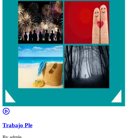
Trabajo Ple
By
adrple