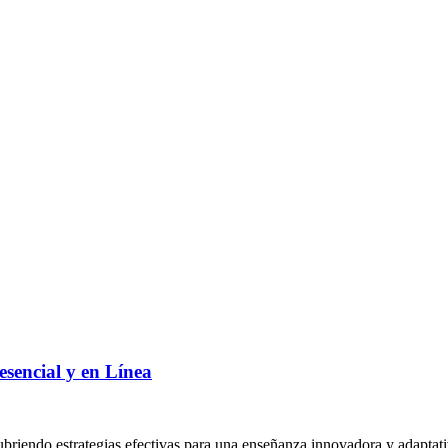
sencial y en Línea
cubriendo estrategias efectivas para una enseñanza innovadora y adaptati