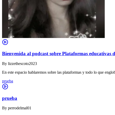
Bienvenida al podcast sobre Plataformas educativas d
By
lizzethescoto2023
En este espacio hablaremos sobre las plataformas y todo lo que englob
prueba
prueba
By
perrodelmal01