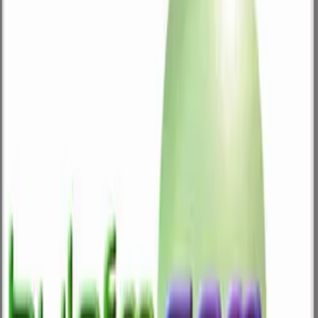
Sonidos de la Nación Zapoteca
By
gubidxaguerrero
Aquí pueden escuchar y/o descargar gratuitamente canciones de
Guidxizá, la Patria Zapoteca. Porque la música binnizá es de flauta y