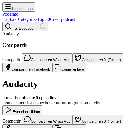
Toggle menu
Poderato
Explorar
Categorías
Top 50
Crear podcast
Ir al Buscador
Audacity
Compartir
Compartir:
Compartir en
WhatsApp
Compartir en
X (Twitter)
Compartir en
Facebook
Copiar enlace
Audacity
por
carly doblado
•
6
episodios
montajes-musicales-hechos-con-un-programa-audacity
Escuchar Último
Compartir:
Compartir en
WhatsApp
Compartir en
X (Twitter)