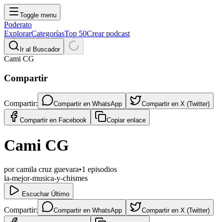
Toggle menu
Poderato
Explorar
Categorías
Top 50
Crear podcast
Ir al Buscador
Cami CG
Compartir
Compartir:
Compartir en
WhatsApp
Compartir en
X (Twitter)
Compartir en
Facebook
Copiar enlace
Cami CG
por
camila cruz guevara
•
1
episodios
la-mejor-musica-y-chismes
Escuchar Último
Compartir:
Compartir en
WhatsApp
Compartir en
X (Twitter)