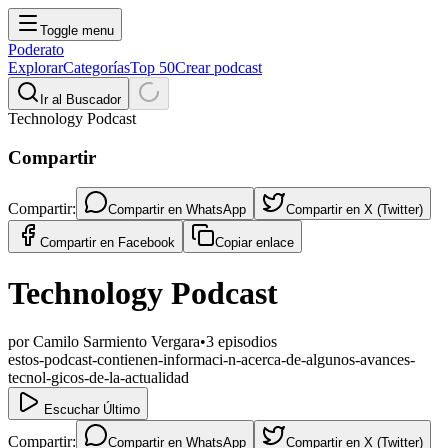
Toggle menu
Poderato
Explorar
Categorías
Top 50
Crear podcast
Ir al Buscador
Technology Podcast
Compartir
Compartir:
Compartir en
WhatsApp
Compartir en
X (Twitter)
Compartir en
Facebook
Copiar enlace
Technology Podcast
por
Camilo Sarmiento Vergara
•
3
episodios
estos-podcast-contienen-informaci-n-acerca-de-algunos-avances-
tecnol-gicos-de-la-actualidad
Escuchar Último
Compartir:
Compartir en
WhatsApp
Compartir en
X (Twitter)