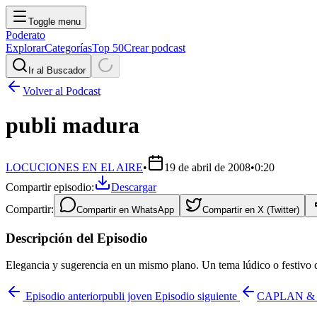
Toggle menu
Poderato
Explorar
Categorías
Top 50
Crear podcast
Ir al Buscador
Volver al Podcast
publi madura
LOCUCIONES EN EL AIRE
•
19 de abril de 2008
•
0:20
Compartir episodio:
Descargar
Compartir:
Compartir en
WhatsApp
Compartir en
X (Twitter)
Descripción del Episodio
Elegancia y sugerencia en un mismo plano. Un tema lúdico o festivo 
Episodio anterior
publi joven
Episodio siguiente
CAPLAN &