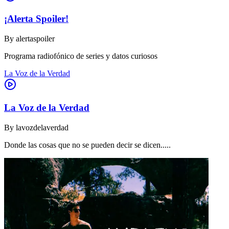
¡Alerta Spoiler!
By
alertaspoiler
Programa radiofónico de series y datos curiosos
La Voz de la Verdad
La Voz de la Verdad
By
lavozdelaverdad
Donde las cosas que no se pueden decir se dicen.....