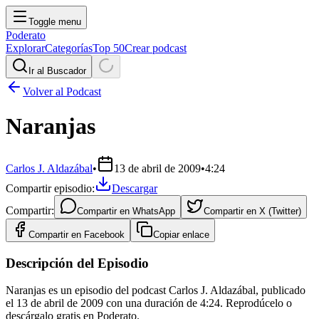
Toggle menu
Poderato
Explorar
Categorías
Top 50
Crear podcast
Ir al Buscador
Volver al Podcast
Naranjas
Carlos J. Aldazábal
•
13 de abril de 2009
•
4:24
Compartir episodio:
Descargar
Compartir:
Compartir en
WhatsApp
Compartir en
X (Twitter)
Compartir en
Facebook
Copiar enlace
Descripción del Episodio
Naranjas es un episodio del podcast Carlos J. Aldazábal, publicado
el 13 de abril de 2009 con una duración de 4:24. Reprodúcelo o
descárgalo gratis en Poderato.