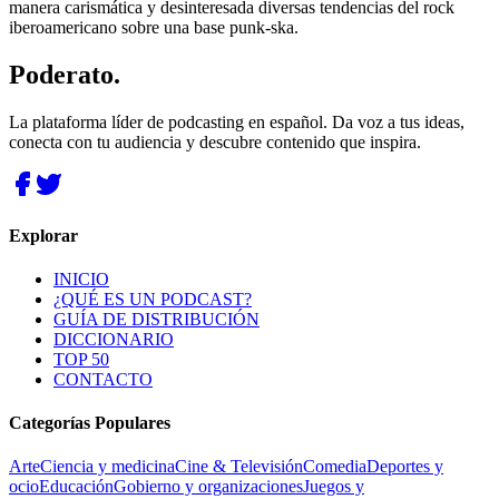
manera carismática y desinteresada diversas tendencias del rock
iberoamericano sobre una base punk-ska.
Poderato
.
La plataforma líder de podcasting en español. Da voz a tus ideas,
conecta con tu audiencia y descubre contenido que inspira.
Explorar
INICIO
¿QUÉ ES UN PODCAST?
GUÍA DE DISTRIBUCIÓN
DICCIONARIO
TOP 50
CONTACTO
Categorías Populares
Arte
Ciencia y medicina
Cine & Televisión
Comedia
Deportes y
ocio
Educación
Gobierno y organizaciones
Juegos y