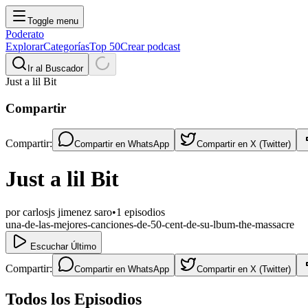
Toggle menu
Poderato
Explorar
Categorías
Top 50
Crear podcast
Ir al Buscador
Just a lil Bit
Compartir
Compartir:
Compartir en
WhatsApp
Compartir en
X (Twitter)
Just a lil Bit
por
carlosjs jimenez saro
•
1
episodios
una-de-las-mejores-canciones-de-50-cent-de-su-lbum-the-massacre
Escuchar Último
Compartir:
Compartir en
WhatsApp
Compartir en
X (Twitter)
Todos los Episodios