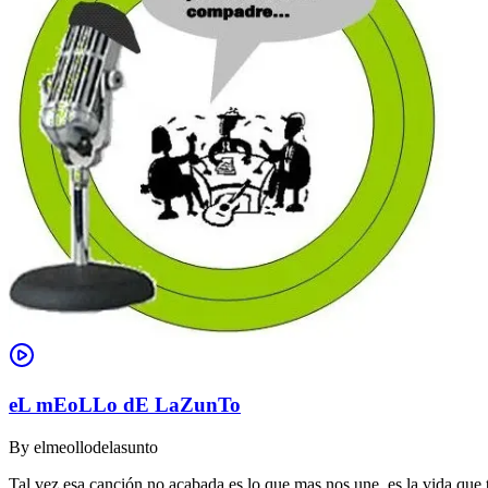
eL mEoLLo dE LaZunTo
By
elmeollodelasunto
Tal vez esa canción no acabada es lo que mas nos une, es la vida que t