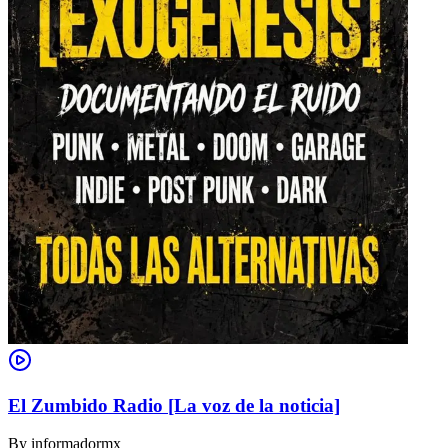
El Zumbido Radio [La voz de la noticia]
By
informadormx