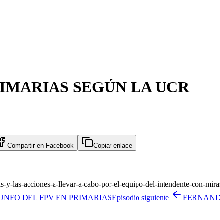
RIMARIAS SEGÚN LA UCR
Compartir en
Facebook
Copiar enlace
as-y-las-acciones-a-llevar-a-cabo-por-el-equipo-del-intendente-con-mira
UNFO DEL FPV EN PRIMARIAS
Episodio siguiente
FERNAND