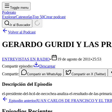
Toggle menu
Poderato
Explorar
Categorías
Top 50
Crear podcast
Ir al Buscador
Volver al Podcast
GERARDO GURIDI Y LAS P
ENTREVISTAS EN RADIO
•
19 de agosto de 2011
•
25:53
Compartir episodio:
Descargar
Compartir:
Compartir en
WhatsApp
Compartir en
X (Twitter)
Descripción del Episodio
el-presidente-del-hcd-de-necochea-analiza-el-resultado-de-las-primari
Episodio anterior
JUAN CARLOS DE FRANCISCO Y EL TRI
Episodios Recientes