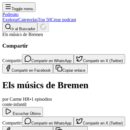
Toggle menu
Poderato
Explorar
Categorías
Top 50
Crear podcast
Ir al Buscador
Els músics de Bremen
Compartir
Compartir:
Compartir en
WhatsApp
Compartir en
X (Twitter)
Compartir en
Facebook
Copiar enlace
Els músics de Bremen
por
Carme HR
•
1
episodios
conte-infantil
Escuchar Último
Compartir:
Compartir en
WhatsApp
Compartir en
X (Twitter)