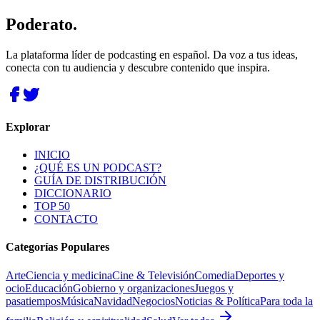
Poderato
.
La plataforma líder de podcasting en español. Da voz a tus ideas,
conecta con tu audiencia y descubre contenido que inspira.
Explorar
INICIO
¿QUÉ ES UN PODCAST?
GUÍA DE DISTRIBUCIÓN
DICCIONARIO
TOP 50
CONTACTO
Categorías Populares
Arte
Ciencia y medicina
Cine & Televisión
Comedia
Deportes y
ocio
Educación
Gobierno y organizaciones
Juegos y
pasatiempos
Música
Navidad
Negocios
Noticias & Política
Para toda la