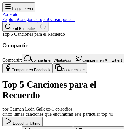
Toggle menu
Poderato
Explorar
Categorías
Top 50
Crear podcast
Ir al Buscador
Top 5 Canciones para el Recuerdo
Compartir
Compartir:
Compartir en
WhatsApp
Compartir en
X (Twitter)
Compartir en
Facebook
Copiar enlace
Top 5 Canciones para el
Recuerdo
por
Carmen León Gallego
•
1
episodios
cinco-ltimas-canciones-que-encumbran-este-particular-top-40
Escuchar Último