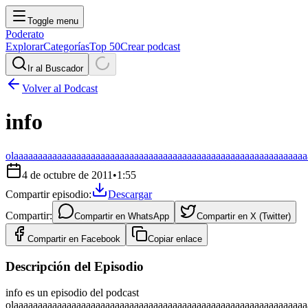
Toggle menu
Poderato
Explorar
Categorías
Top 50
Crear podcast
Ir al Buscador
Volver al Podcast
info
olaaaaaaaaaaaaaaaaaaaaaaaaaaaaaaaaaaaaaaaaaaaaaaaaaaaaaaaaaaaaa
4 de octubre de 2011
•
1:55
Compartir episodio:
Descargar
Compartir:
Compartir en
WhatsApp
Compartir en
X (Twitter)
Compartir en
Facebook
Copiar enlace
Descripción del Episodio
info es un episodio del podcast
olaaaaaaaaaaaaaaaaaaaaaaaaaaaaaaaaaaaaaaaaaaaaaaaaaaaaaaaaaaaaa