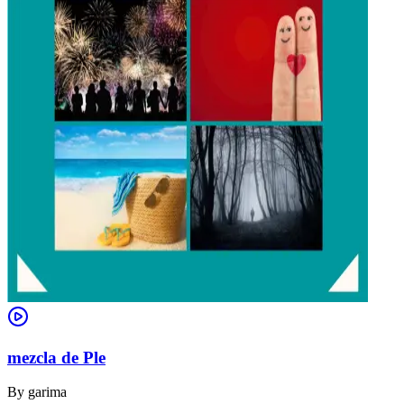
mezcla de Ple
By
garima