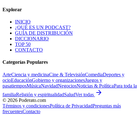
Explorar
INICIO
¿QUÉ ES UN PODCAST?
GUÍA DE DISTRIBUCIÓN
DICCIONARIO
TOP 50
CONTACTO
Categorías Populares
Arte
Ciencia y medicina
Cine & Televisión
Comedia
Deportes y
ocio
Educación
Gobierno y organizaciones
Juegos y
pasatiempos
Música
Navidad
Negocios
Noticias & Política
Para toda la
familia
Religión y espiritualidad
Salud
Ver todas
©
2026
Poderato.com
Términos y condiciones
Política de Privacidad
Preguntas más
frecuentes
Contacto