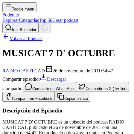
Toggle menu
Poderato
Explorar
Categorías
Top 50
Crear podcast
Ir al Buscador
Volver al Podcast
MUSICAT 7 D' OCTUBRE
RADIO CASTI.CAT
•
26 de noviembre de 2011
•
54:47
Compartir episodio:
Descargar
Compartir:
Compartir en
WhatsApp
Compartir en
X (Twitter)
Compartir en
Facebook
Copiar enlace
Descripción del Episodio
MUSICAT 7 D' OCTUBRE es un episodio del podcast RADIO
CASTI.CAT, publicado el 26 de noviembre de 2011 con una
duración de 54:47. Reprodúcelo o descárgalo gratis en Poderato.