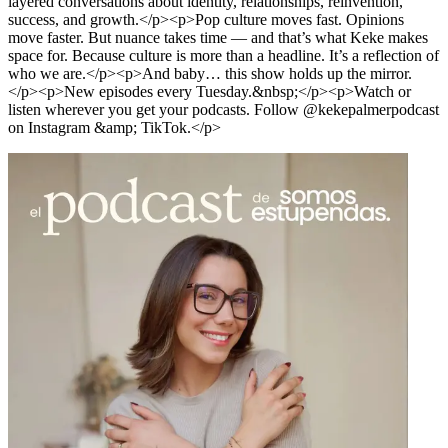
layered conversations about identity, relationships, reinvention,
success, and growth.</p><p>Pop culture moves fast. Opinions
move faster. But nuance takes time — and that’s what Keke makes
space for. Because culture is more than a headline. It’s a reflection of
who we are.</p><p>And baby… this show holds up the mirror.
</p><p>New episodes every Tuesday.&nbsp;</p><p>Watch or
listen wherever you get your podcasts. Follow @kekepalmerpodcast
on Instagram &amp; TikTok.</p>