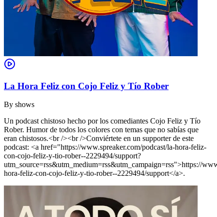
La Hora Feliz con Cojo Feliz y Tío Rober
By
shows
Un podcast chistoso hecho por los comediantes Cojo Feliz y Tío
Rober. Humor de todos los colores con temas que no sabías que
eran chistosos.<br /><br />Conviértete en un supporter de este
podcast: <a href="https://www.spreaker.com/podcast/la-hora-feliz-
con-cojo-feliz-y-tio-rober--2229494/support?
utm_source=rss&utm_medium=rss&utm_campaign=rss">https://www.s
hora-feliz-con-cojo-feliz-y-tio-rober--2229494/support</a>.