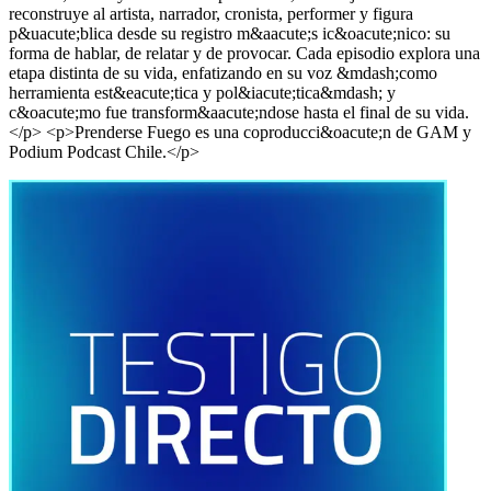
reconstruye al artista, narrador, cronista, performer y figura
p&uacute;blica desde su registro m&aacute;s ic&oacute;nico: su
forma de hablar, de relatar y de provocar. Cada episodio explora una
etapa distinta de su vida, enfatizando en su voz &mdash;como
herramienta est&eacute;tica y pol&iacute;tica&mdash; y
c&oacute;mo fue transform&aacute;ndose hasta el final de su vida.
</p> <p>Prenderse Fuego es una coproducci&oacute;n de GAM y
Podium Podcast Chile.</p>