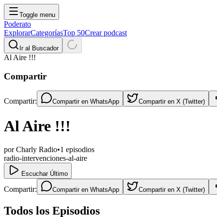
Toggle menu
Poderato
Explorar
Categorías
Top 50
Crear podcast
Ir al Buscador
Al Aire !!!
Compartir
Compartir:
Compartir en
WhatsApp
Compartir en
X (Twitter)
Al Aire !!!
por
Charly Radio
•
1
episodios
radio-intervenciones-al-aire
Escuchar Último
Compartir:
Compartir en
WhatsApp
Compartir en
X (Twitter)
Todos los Episodios