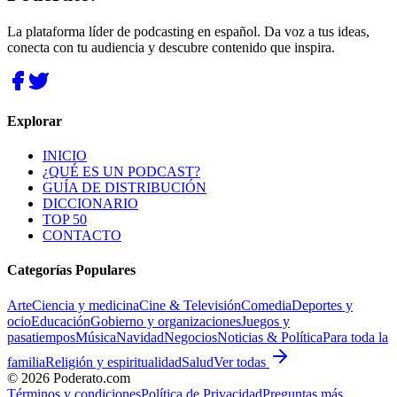
La plataforma líder de podcasting en español. Da voz a tus ideas,
conecta con tu audiencia y descubre contenido que inspira.
Explorar
INICIO
¿QUÉ ES UN PODCAST?
GUÍA DE DISTRIBUCIÓN
DICCIONARIO
TOP 50
CONTACTO
Categorías Populares
Arte
Ciencia y medicina
Cine & Televisión
Comedia
Deportes y
ocio
Educación
Gobierno y organizaciones
Juegos y
pasatiempos
Música
Navidad
Negocios
Noticias & Política
Para toda la
familia
Religión y espiritualidad
Salud
Ver todas
©
2026
Poderato.com
Términos y condiciones
Política de Privacidad
Preguntas más