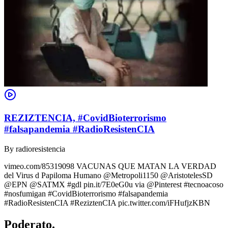
REZIZTENCIA, #CovidBioterrorismo
#falsapandemia #RadioResistenCIA
By
radioresistencia
vimeo.com/85319098 VACUNAS QUE MATAN LA VERDAD
del Virus d Papiloma Humano @Metropoli1150 @AristotelesSD
@EPN @SATMX #gdl pin.it/7E0eG0u via @Pinterest #tecnoacoso
#nosfumigan #CovidBioterrorismo #falsapandemia
#RadioResistenCIA #ReziztenCIA pic.twitter.com/iFHufjzKBN
Poderato
.