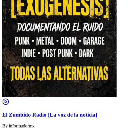
El Zumbido Radio [La voz de la noticia]
By
informadormx