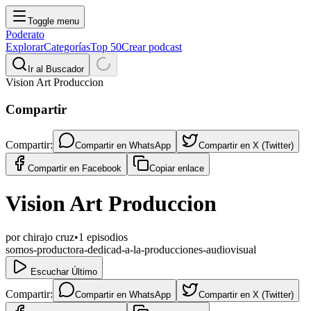
Toggle menu
Poderato
Explorar
Categorías
Top 50
Crear podcast
Ir al Buscador
Vision Art Produccion
Compartir
Compartir:
Compartir en
WhatsApp
Compartir en
X (Twitter)
Compartir en
Facebook
Copiar enlace
Vision Art Produccion
por
chirajo cruz
•
1
episodios
somos-productora-dedicad-a-la-producciones-audiovisual
Escuchar Último
Compartir:
Compartir en
WhatsApp
Compartir en
X (Twitter)