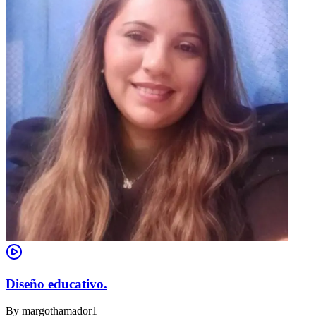
Diseño educativo.
By
margothamador1