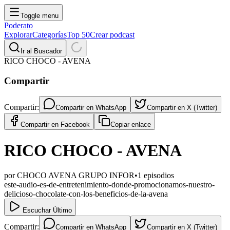
Toggle menu
Poderato
Explorar
Categorías
Top 50
Crear podcast
Ir al Buscador
RICO CHOCO - AVENA
Compartir
Compartir:
Compartir en
WhatsApp
Compartir en
X (Twitter)
Compartir en
Facebook
Copiar enlace
RICO CHOCO - AVENA
por
CHOCO AVENA GRUPO INFOR
•
1
episodios
este-audio-es-de-entretenimiento-donde-promocionamos-nuestro-
delicioso-chocolate-con-los-beneficios-de-la-avena
Escuchar Último
Compartir:
Compartir en
WhatsApp
Compartir en
X (Twitter)