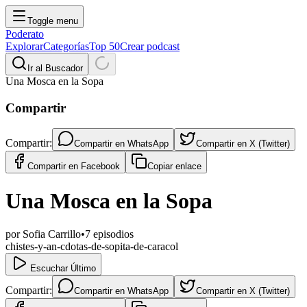
Toggle menu
Poderato
Explorar
Categorías
Top 50
Crear podcast
Ir al Buscador
Una Mosca en la Sopa
Compartir
Compartir:
Compartir en
WhatsApp
Compartir en
X (Twitter)
Compartir en
Facebook
Copiar enlace
Una Mosca en la Sopa
por
Sofia Carrillo
•
7
episodios
chistes-y-an-cdotas-de-sopita-de-caracol
Escuchar Último
Compartir:
Compartir en
WhatsApp
Compartir en
X (Twitter)