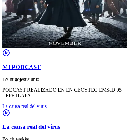
MI PODCAST
By
hugojesusjunio
PODCAST REALIZADO EN EN CECYTEO EMSaD 05
TEPETLAPA
La causa real del virus
La causa real del virus
By
chustakka