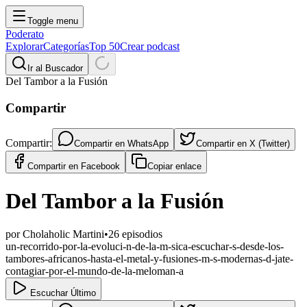
Toggle menu
Poderato
Explorar
Categorías
Top 50
Crear podcast
Ir al Buscador
Del Tambor a la Fusión
Compartir
Compartir:
Compartir en
WhatsApp
Compartir en
X (Twitter)
Compartir en
Facebook
Copiar enlace
Del Tambor a la Fusión
por
Cholaholic Martini
•
26
episodios
un-recorrido-por-la-evoluci-n-de-la-m-sica-escuchar-s-desde-los-
tambores-africanos-hasta-el-metal-y-fusiones-m-s-modernas-d-jate-
contagiar-por-el-mundo-de-la-meloman-a
Escuchar Último