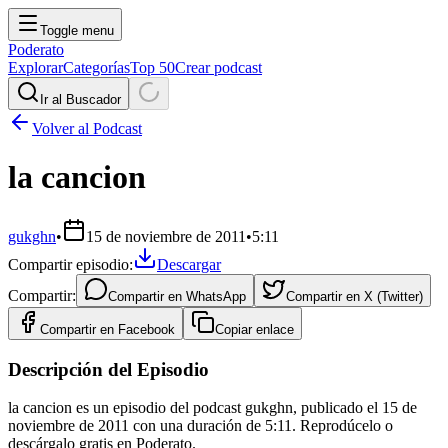
Toggle menu
Poderato
Explorar
Categorías
Top 50
Crear podcast
Ir al Buscador
Volver al Podcast
la cancion
gukghn
•
15 de noviembre de 2011
•
5:11
Compartir episodio:
Descargar
Compartir:
Compartir en
WhatsApp
Compartir en
X (Twitter)
Compartir en
Facebook
Copiar enlace
Descripción del Episodio
la cancion es un episodio del podcast gukghn, publicado el 15 de
noviembre de 2011 con una duración de 5:11. Reprodúcelo o
descárgalo gratis en Poderato.