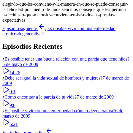
elegir-lo-que-les-conviene-y-la-manera-en-que-se-puede-conseguir-
la-felicidad-por-medio-de-unos-sencillos-consejos-que-les-permitir-
n-decidir-lo-que-mejor-les-conviene-en-base-de-sus-propias-
expectativas
Episodio siguiente
¿Es posible vivir con una enfermedad
crónico-degenerativa?
Episodios Recientes
¿Es posible tener una buena relación con una pareja que tiene hijos?
5 de mayo de 2009
14:26
¿Debe ser igual la vida sexual de hombres y mujeres?
7 de marzo de
2009
0:1
¿Cómo encontrar a la pareja de tu vida?
7 de marzo de 2009
9:8
¿Es posible vivir con una enfermedad crónico-degenerativa?
6 de
marzo de 2009
6:21
Ver todos los episodios