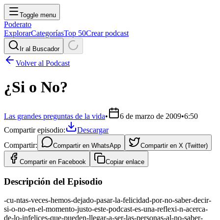
Toggle menu
Poderato
Explorar
Categorías
Top 50
Crear podcast
Ir al Buscador
Volver al Podcast
¿Si o No?
Las grandes preguntas de la vida
•
6 de marzo de 2009
•
6:50
Compartir episodio:
Descargar
Compartir:
Compartir en
WhatsApp
Compartir en
X (Twitter)
Compartir en
Facebook
Copiar enlace
Descripción del Episodio
-cu-ntas-veces-hemos-dejado-pasar-la-felicidad-por-no-saber-decir-
si-o-no-en-el-momento-justo-este-podcast-es-una-reflexi-n-acerca-
de-lo-infelices-que-pueden-llegar-a-ser-las-personas-al-no-saber-