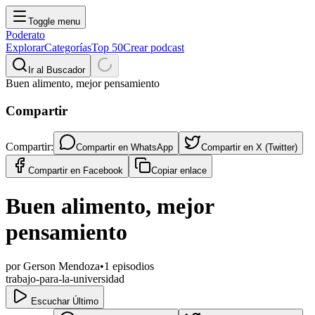
Toggle menu
Poderato
Explorar
Categorías
Top 50
Crear podcast
Ir al Buscador
Buen alimento, mejor pensamiento
Compartir
Compartir:
Compartir en
WhatsApp
Compartir en
X (Twitter)
Compartir en
Facebook
Copiar enlace
Buen alimento, mejor
pensamiento
por
Gerson Mendoza
•
1
episodios
trabajo-para-la-universidad
Escuchar Último