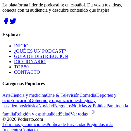
La plataforma líder de podcasting en español. Da voz a tus ideas,
conecta con tu audiencia y descubre contenido que inspira.
Explorar
INICIO
¿QUÉ ES UN PODCAST?
GUÍA DE DISTRIBUCIÓN
DICCIONARIO
TOP 50
CONTACTO
Categorías Populares
Arte
Ciencia y medicina
Cine & Televisión
Comedia
Deportes y
ocio
Educación
Gobierno y organizaciones
Juegos y
pasatiempos
Música
Navidad
Negocios
Noticias & Política
Para toda la
familia
Religión y espiritualidad
Salud
Ver todas
©
2026
Poderato.com
Términos y condiciones
Política de Privacidad
Preguntas más
frecuentes
Contacto