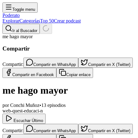
Toggle menu
Poderato
Explorar
Categorías
Top 50
Crear podcast
Ir al Buscador
me hago mayor
Compartir
Compartir:
Compartir en
WhatsApp
Compartir en
X (Twitter)
Compartir en
Facebook
Copiar enlace
me hago mayor
por
Conchi Muñoz
•
13
episodios
web-quest-educaci-n
Escuchar Último
Compartir:
Compartir en
WhatsApp
Compartir en
X (Twitter)