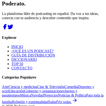
Poderato
.
La plataforma líder de podcasting en español. Da voz a tus ideas,
conecta con tu audiencia y descubre contenido que inspira.
Explorar
INICIO
¿QUÉ ES UN PODCAST?
GUÍA DE DISTRIBUCIÓN
DICCIONARIO
TOP 50
CONTACTO
Categorías Populares
Arte
Ciencia y medicina
Cine & Televisión
Comedia
Deportes y
ocio
Educación
Gobierno y organizaciones
Juegos y
pasatiempos
Música
Navidad
Negocios
Noticias & Política
Para toda la
familia
Religión y espiritualidad
Salud
Ver todas