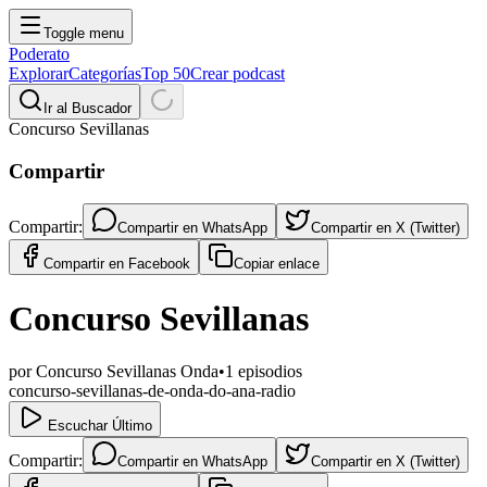
Toggle menu
Poderato
Explorar
Categorías
Top 50
Crear podcast
Ir al Buscador
Concurso Sevillanas
Compartir
Compartir:
Compartir en
WhatsApp
Compartir en
X (Twitter)
Compartir en
Facebook
Copiar enlace
Concurso Sevillanas
por
Concurso Sevillanas Onda
•
1
episodios
concurso-sevillanas-de-onda-do-ana-radio
Escuchar Último
Compartir:
Compartir en
WhatsApp
Compartir en
X (Twitter)