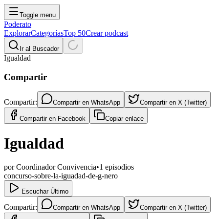
Toggle menu
Poderato
Explorar
Categorías
Top 50
Crear podcast
Ir al Buscador
Igualdad
Compartir
Compartir:
Compartir en
WhatsApp
Compartir en
X (Twitter)
Compartir en
Facebook
Copiar enlace
Igualdad
por
Coordinador Convivencia
•
1
episodios
concurso-sobre-la-iguadad-de-g-nero
Escuchar Último
Compartir:
Compartir en
WhatsApp
Compartir en
X (Twitter)