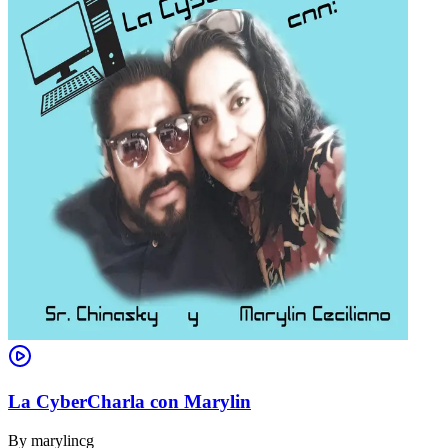
La CyberCharla con Marylin
By
marylincg