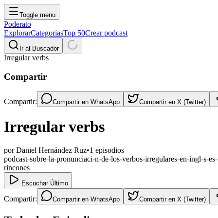
Toggle menu
Poderato
Explorar
Categorías
Top 50
Crear podcast
Ir al Buscador
Irregular verbs
Compartir
Compartir:
Compartir en
WhatsApp
Compartir en
X (Twitter)
Irregular verbs
por
Daniel Hernández Ruz
•
1
episodios
podcast-sobre-la-pronunciaci-n-de-los-verbos-irregulares-en-ingl-s-es
rincones
Escuchar Último
Compartir:
Compartir en
WhatsApp
Compartir en
X (Twitter)