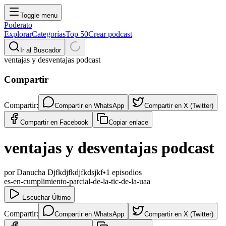
Toggle menu
Poderato
Explorar
Categorías
Top 50
Crear podcast
Ir al Buscador
ventajas y desventajas podcast
Compartir
Compartir:
Compartir en
WhatsApp
Compartir en
X (Twitter)
Compartir en
Facebook
Copiar enlace
ventajas y desventajas podcast
por
Danucha Djfkdjfkdjfkdsjkf
•
1
episodios
es-en-cumplimiento-parcial-de-la-tic-de-la-uaa
Escuchar Último
Compartir:
Compartir en
WhatsApp
Compartir en
X (Twitter)