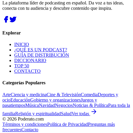
La plataforma líder de podcasting en español. Da voz a tus ideas,
conecta con tu audiencia y descubre contenido que inspira.
Explorar
INICIO
¿QUÉ ES UN PODCAST?
GUÍA DE DISTRIBUCIÓN
DICCIONARIO
TOP 50
CONTACTO
Categorías Populares
Arte
Ciencia y medicina
Cine & Televisión
Comedia
Deportes y
ocio
Educación
Gobierno y organizaciones
Juegos y
pasatiempos
Música
Navidad
Negocios
Noticias & Política
Para toda la
familia
Religión y espiritualidad
Salud
Ver todas
©
2026
Poderato.com
Términos y condiciones
Política de Privacidad
Preguntas más
frecuentes
Contacto