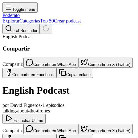
Toggle menu
Poderato
Explorar
Categorías
Top 50
Crear podcast
Ir al Buscador
English Podcast
Compartir
Compartir:
Compartir en
WhatsApp
Compartir en
X (Twitter)
Compartir en
Facebook
Copiar enlace
English Podcast
por
David Figueroa
•
1
episodios
talking-about-the-drones
Escuchar Último
Compartir:
Compartir en
WhatsApp
Compartir en
X (Twitter)