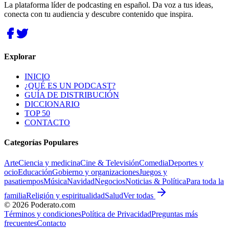
La plataforma líder de podcasting en español. Da voz a tus ideas,
conecta con tu audiencia y descubre contenido que inspira.
Explorar
INICIO
¿QUÉ ES UN PODCAST?
GUÍA DE DISTRIBUCIÓN
DICCIONARIO
TOP 50
CONTACTO
Categorías Populares
Arte
Ciencia y medicina
Cine & Televisión
Comedia
Deportes y
ocio
Educación
Gobierno y organizaciones
Juegos y
pasatiempos
Música
Navidad
Negocios
Noticias & Política
Para toda la
familia
Religión y espiritualidad
Salud
Ver todas
©
2026
Poderato.com
Términos y condiciones
Política de Privacidad
Preguntas más
frecuentes
Contacto