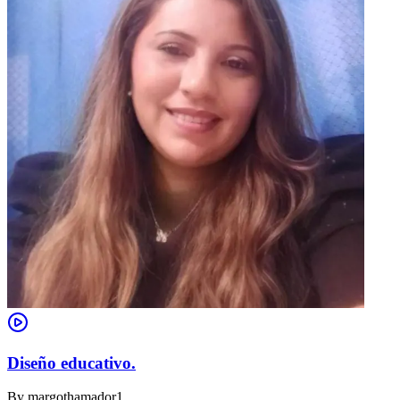
Diseño educativo.
By
margothamador1