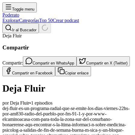
Toggle menu
Poderato
Explorar
Categorías
Top 50
Crear podcast
Ir al Buscador
Deja Fluir
Compartir
Compartir:
Compartir en
WhatsApp
Compartir en
X (Twitter)
Compartir en
Facebook
Copiar enlace
Deja Fluir
por
Deja Fluir
•
1
episodios
dej-fluir-es-un-programa-radial-que-se-emite-los-dias-viernes-22hs-
por-am830-radio-del-pueblo-por-fm-91-1-y-por-www-
elcaminoacasa-com-para-toda-la-zona-sur-del-conurbano-
bonaerense-aqu-encontrar-s-la-ltima-informaci-n-sobre-medicina-
psicolog-a-salidas-de-fin-de-semana-buena-m-sica-y-un-bloque-