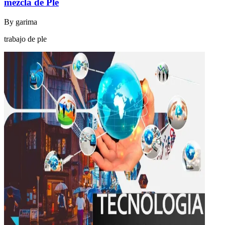
mezcla de Ple
By
garima
trabajo de ple