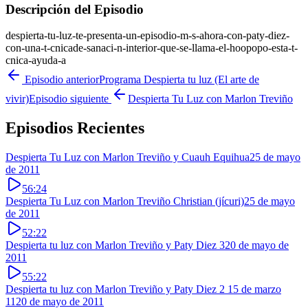
Descripción del Episodio
despierta-tu-luz-te-presenta-un-episodio-m-s-ahora-con-paty-diez-
con-una-t-cnicade-sanaci-n-interior-que-se-llama-el-hoopopo-esta-t-
cnica-ayuda-a
Episodio anterior
Programa Despierta tu luz (El arte de
vivir)
Episodio siguiente
Despierta Tu Luz con Marlon Treviño
Episodios Recientes
Despierta Tu Luz con Marlon Treviño y Cuauh Equihua
25 de mayo
de 2011
56:24
Despierta Tu Luz con Marlon Treviño Christian (jícuri)
25 de mayo
de 2011
52:22
Despierta tu luz con Marlon Treviño y Paty Diez 3
20 de mayo de
2011
55:22
Despierta tu luz con Marlon Treviño y Paty Diez 2 15 de marzo
11
20 de mayo de 2011