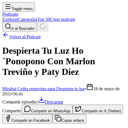
Toggle menu
Poderato
Explorar
Categorías
Top 50
Crear podcast
Ir al Buscador
Volver al Podcast
Despierta Tu Luz Ho
´Ponopono Con Marlon
Treviño y Paty Diez
Mirabai Ceiba entrevista para Despierta tu luz
•
18 de mayo de
2011
•
56:41
Compartir episodio:
Descargar
Compartir:
Compartir en
WhatsApp
Compartir en
X (Twitter)
Compartir en
Facebook
Copiar enlace