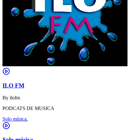
ILO FM
By
ilofm
PODCATS DE MUSICA
Solo música.
Solo música.