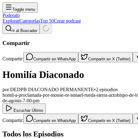
Toggle menu
Poderato
Explorar
Categorías
Top 50
Crear podcast
Ir al Buscador
Compartir
Compartir:
Compartir en
WhatsApp
Compartir en
X (Twitter)
Homilía Diaconado
por
DEDPB DIACONADO PERMANENTE
•
2
episodios
homil-a-proclamada-por-monse-or-ismael-rueda-sierra-arzobispo-de-b
de-agosto-7-00-pm
Escuchar Último
Compartir:
Compartir en
WhatsApp
Compartir en
X (Twitter)
Todos los Episodios