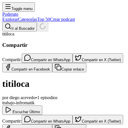
Toggle menu
Poderato
Explorar
Categorías
Top 50
Crear podcast
Ir al Buscador
titiloca
Compartir
Compartir:
Compartir en
WhatsApp
Compartir en
X (Twitter)
Compartir en
Facebook
Copiar enlace
titiloca
por
diego acevedo
•
1
episodios
trabajo-infromatik
Escuchar Último
Compartir:
Compartir en
WhatsApp
Compartir en
X (Twitter)