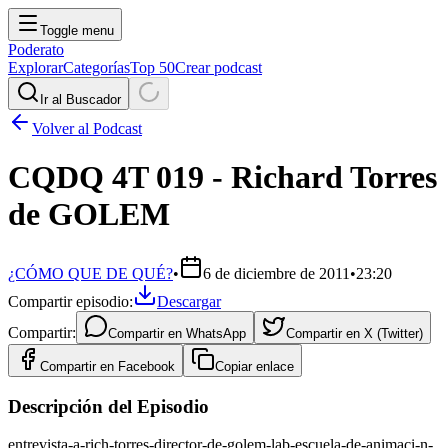
Toggle menu
Poderato
Explorar
Categorías
Top 50
Crear podcast
Ir al Buscador
Volver al Podcast
CQDQ 4T 019 - Richard Torres
de GOLEM
¿CÓMO QUE DE QUÉ?
•
6 de diciembre de 2011
•
23:20
Compartir episodio:
Descargar
Compartir:
Compartir en
WhatsApp
Compartir en
X (Twitter)
Compartir en
Facebook
Copiar enlace
Descripción del Episodio
entrevista-a-rich-torres-director-de-golem-lab-escuela-de-animaci-n-