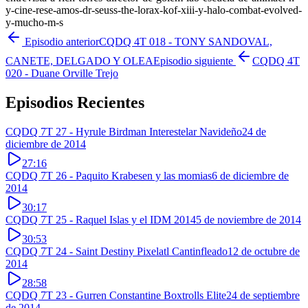
y-cine-rese-amos-dr-seuss-the-lorax-kof-xiii-y-halo-combat-evolved-
y-mucho-m-s
Episodio anterior
CQDQ 4T 018 - TONY SANDOVAL,
CANETE, DELGADO Y OLEA
Episodio siguiente
CQDQ 4T
020 - Duane Orville Trejo
Episodios Recientes
CQDQ 7T 27 - Hyrule Birdman Interestelar Navideño
24 de
diciembre de 2014
27:16
CQDQ 7T 26 - Paquito Krabesen y las momias
6 de diciembre de
2014
30:17
CQDQ 7T 25 - Raquel Islas y el IDM 2014
5 de noviembre de 2014
30:53
CQDQ 7T 24 - Saint Destiny Pixelatl Cantinfleado
12 de octubre de
2014
28:58
CQDQ 7T 23 - Gurren Constantine Boxtrolls Elite
24 de septiembre
de 2014