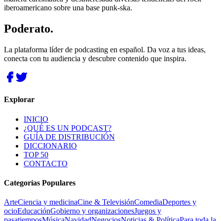
iberoamericano sobre una base punk-ska.
Poderato
.
La plataforma líder de podcasting en español. Da voz a tus ideas,
conecta con tu audiencia y descubre contenido que inspira.
Explorar
INICIO
¿QUÉ ES UN PODCAST?
GUÍA DE DISTRIBUCIÓN
DICCIONARIO
TOP 50
CONTACTO
Categorías Populares
Arte
Ciencia y medicina
Cine & Televisión
Comedia
Deportes y
ocio
Educación
Gobierno y organizaciones
Juegos y
pasatiempos
Música
Navidad
Negocios
Noticias & Política
Para toda la