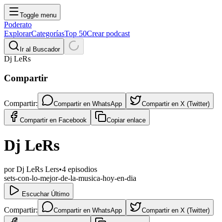
Toggle menu
Poderato
Explorar
Categorías
Top 50
Crear podcast
Ir al Buscador
Dj LeRs
Compartir
Compartir:
Compartir en
WhatsApp
Compartir en
X (Twitter)
Compartir en
Facebook
Copiar enlace
Dj LeRs
por
Dj LeRs Lers
•
4
episodios
sets-con-lo-mejor-de-la-musica-hoy-en-dia
Escuchar Último
Compartir:
Compartir en
WhatsApp
Compartir en
X (Twitter)