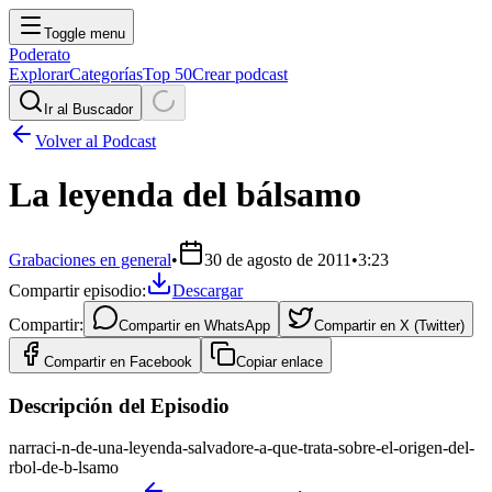
Toggle menu
Poderato
Explorar
Categorías
Top 50
Crear podcast
Ir al Buscador
Volver al Podcast
La leyenda del bálsamo
Grabaciones en general
•
30 de agosto de 2011
•
3:23
Compartir episodio:
Descargar
Compartir:
Compartir en
WhatsApp
Compartir en
X (Twitter)
Compartir en
Facebook
Copiar enlace
Descripción del Episodio
narraci-n-de-una-leyenda-salvadore-a-que-trata-sobre-el-origen-del-
rbol-de-b-lsamo