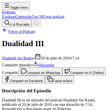
Toggle menu
Poderato
Explorar
Categorías
Top 50
Crear podcast
Ir al Buscador
Volver al Podcast
Dualidad III
Dualidad Sin Rastro
•
20 de julio de 2010
•
7:14
Compartir episodio:
Descargar
Compartir:
Compartir en
WhatsApp
Compartir en
X (Twitter)
Compartir en
Facebook
Copiar enlace
Descripción del Episodio
Dualidad III es un episodio del podcast Dualidad Sin Rastro,
publicado el 20 de julio de 2010 con una duración de 7:14.
Reprodúcelo o descárgalo gratis en Poderato.