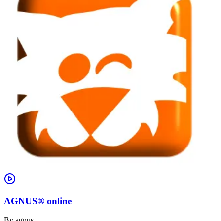
AGNUS® online
By
agnus