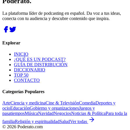
Poderato
.
La plataforma líder de podcasting en español. Da voz a tus ideas,
conecta con tu audiencia y descubre contenido que inspira.
Explorar
INICIO
¿QUÉ ES UN PODCAST?
GUÍA DE DISTRIBUCIÓN
DICCIONARIO
TOP 50
CONTACTO
Categorías Populares
Arte
Ciencia y medicina
Cine & Televisión
Comedia
Deportes y
ocio
Educación
Gobierno y organizaciones
Juegos y
pasatiempos
Música
Navidad
Negocios
Noticias & Política
Para toda la
familia
Religión y espiritualidad
Salud
Ver todas
©
2026
Poderato.com