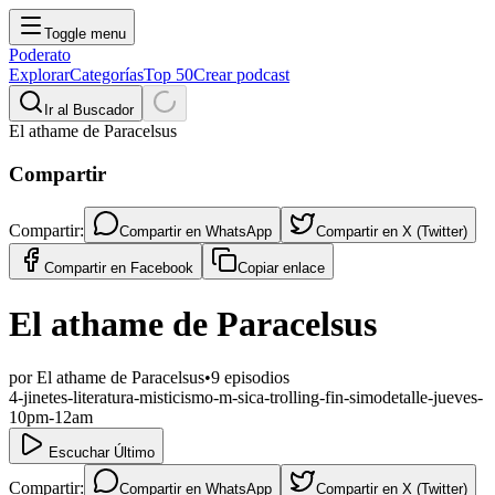
Toggle menu
Poderato
Explorar
Categorías
Top 50
Crear podcast
Ir al Buscador
El athame de Paracelsus
Compartir
Compartir:
Compartir en
WhatsApp
Compartir en
X (Twitter)
Compartir en
Facebook
Copiar enlace
El athame de Paracelsus
por
El athame de Paracelsus
•
9
episodios
4-jinetes-literatura-misticismo-m-sica-trolling-fin-simodetalle-jueves-
10pm-12am
Escuchar Último
Compartir:
Compartir en
WhatsApp
Compartir en
X (Twitter)