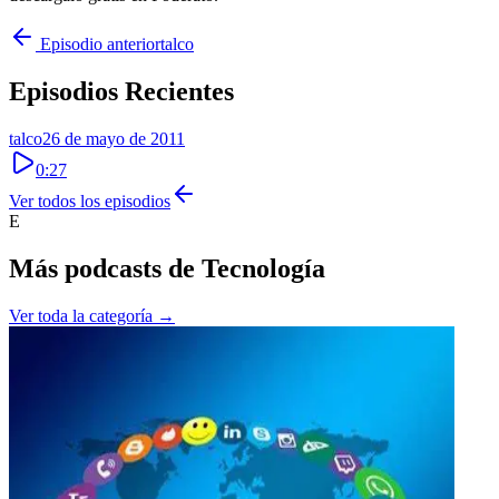
Episodio anterior
talco
Episodios Recientes
talco
26 de mayo de 2011
0:27
Ver todos los episodios
E
Más podcasts de
Tecnología
Ver toda la categoría →