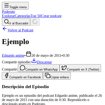
Toggle menu
Poderato
Explorar
Categorías
Top 50
Crear podcast
Ir al Buscador
Volver al Podcast
Ejemplo
Edgardo anime
•
26 de mayo de 2011
•
0:30
Compartir episodio:
Descargar
Compartir:
Compartir en
WhatsApp
Compartir en
X (Twitter)
Compartir en
Facebook
Copiar enlace
Descripción del Episodio
Ejemplo es un episodio del podcast Edgardo anime, publicado el 26
de mayo de 2011 con una duración de 0:30. Reprodúcelo o
descárgalo gratis en Poderato.