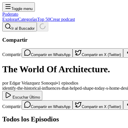
Toggle menu
Poderato
Explorar
Categorías
Top 50
Crear podcast
Ir al Buscador
Compartir
Compartir:
Compartir en
WhatsApp
Compartir en
X (Twitter)
The World Of Architecture.
por
Edgar Velazquez Sonoqui
•
1
episodios
identify-the-historical-influences-that-helped-shape-today-s-home-de
Escuchar Último
Compartir:
Compartir en
WhatsApp
Compartir en
X (Twitter)
Todos los Episodios