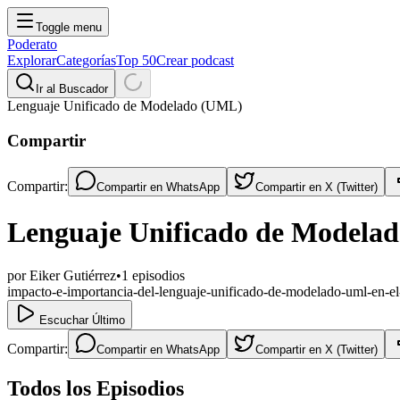
Toggle menu
Poderato
Explorar
Categorías
Top 50
Crear podcast
Ir al Buscador
Lenguaje Unificado de Modelado (UML)
Compartir
Compartir:
Compartir en
WhatsApp
Compartir en
X (Twitter)
Lenguaje Unificado de Modela
por
Eiker Gutiérrez
•
1
episodios
impacto-e-importancia-del-lenguaje-unificado-de-modelado-uml-en-el
Escuchar Último
Compartir:
Compartir en
WhatsApp
Compartir en
X (Twitter)
Todos los Episodios