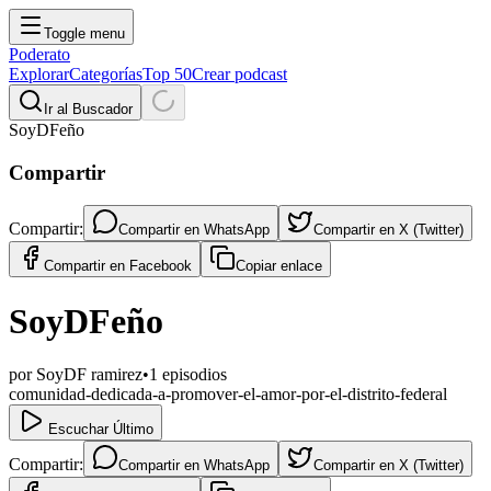
Toggle menu
Poderato
Explorar
Categorías
Top 50
Crear podcast
Ir al Buscador
SoyDFeño
Compartir
Compartir:
Compartir en
WhatsApp
Compartir en
X (Twitter)
Compartir en
Facebook
Copiar enlace
SoyDFeño
por
SoyDF ramirez
•
1
episodios
comunidad-dedicada-a-promover-el-amor-por-el-distrito-federal
Escuchar Último
Compartir:
Compartir en
WhatsApp
Compartir en
X (Twitter)