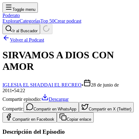
Toggle menu
Poderato
Explorar
Categorías
Top 50
Crear podcast
Ir al Buscador
Volver al Podcast
SIRVAMOS A DIOS CON
AMOR
IGLESIA EL SHADDAI EL RECREO
•
28 de junio de
2011
•
54:22
Compartir episodio:
Descargar
Compartir:
Compartir en
WhatsApp
Compartir en
X (Twitter)
Compartir en
Facebook
Copiar enlace
Descripción del Episodio