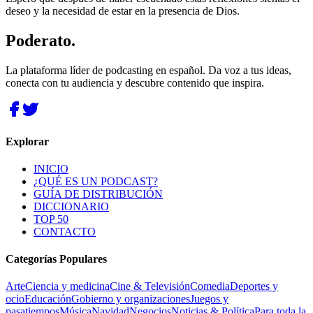
deseo y la necesidad de estar en la presencia de Dios.
Poderato
.
La plataforma líder de podcasting en español. Da voz a tus ideas,
conecta con tu audiencia y descubre contenido que inspira.
Explorar
INICIO
¿QUÉ ES UN PODCAST?
GUÍA DE DISTRIBUCIÓN
DICCIONARIO
TOP 50
CONTACTO
Categorías Populares
Arte
Ciencia y medicina
Cine & Televisión
Comedia
Deportes y
ocio
Educación
Gobierno y organizaciones
Juegos y
pasatiempos
Música
Navidad
Negocios
Noticias & Política
Para toda la