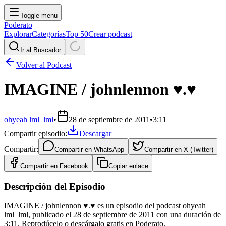
Toggle menu
Poderato
Explorar
Categorías
Top 50
Crear podcast
Ir al Buscador
Volver al Podcast
IMAGINE / johnlennon ♥.♥
ohyeah lml_lml
•
28 de septiembre de 2011
•
3:11
Compartir episodio:
Descargar
Compartir:
Compartir en
WhatsApp
Compartir en
X (Twitter)
Compartir en
Facebook
Copiar enlace
Descripción del Episodio
IMAGINE / johnlennon ♥.♥ es un episodio del podcast ohyeah
lml_lml, publicado el 28 de septiembre de 2011 con una duración de
3:11. Reprodúcelo o descárgalo gratis en Poderato.