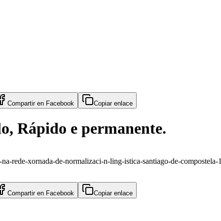
Compartir en
Facebook
Copiar enlace
lo, Rápido e permanente.
-na-rede-xornada-de-normalizaci-n-ling-istica-santiago-de-compostela
Compartir en
Facebook
Copiar enlace