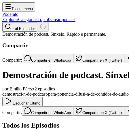
Toggle menu
Poderato
Explorar
Categorías
Top 50
Crear podcast
Ir al Buscador
Demostración de podcast. Sinxelo, Rápido e permanente.
Compartir
Compartir:
Compartir en
WhatsApp
Compartir en
X (Twitter)
Demostración de podcast. Sinxe
por
Emilio Pérez
•
2
episodios
demostraci-n-de-podcast-para-ponencia-difusi-n-de-contidos-de-audio
Escuchar Último
Compartir:
Compartir en
WhatsApp
Compartir en
X (Twitter)
Todos los Episodios