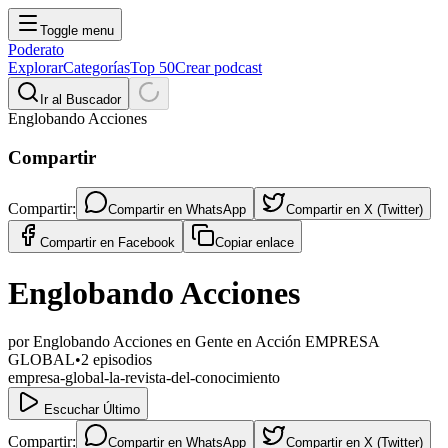
Toggle menu
Poderato
Explorar
Categorías
Top 50
Crear podcast
Ir al Buscador
Englobando Acciones
Compartir
Compartir:
Compartir en
WhatsApp
Compartir en
X (Twitter)
Compartir en
Facebook
Copiar enlace
Englobando Acciones
por
Englobando Acciones en Gente en Acción EMPRESA
GLOBAL
•
2
episodios
empresa-global-la-revista-del-conocimiento
Escuchar Último
Compartir:
Compartir en
WhatsApp
Compartir en
X (Twitter)