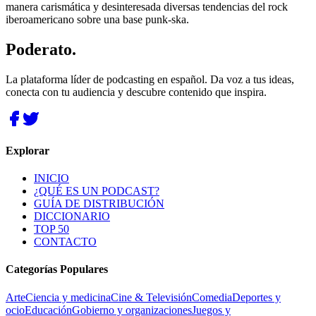
manera carismática y desinteresada diversas tendencias del rock
iberoamericano sobre una base punk-ska.
Poderato
.
La plataforma líder de podcasting en español. Da voz a tus ideas,
conecta con tu audiencia y descubre contenido que inspira.
Explorar
INICIO
¿QUÉ ES UN PODCAST?
GUÍA DE DISTRIBUCIÓN
DICCIONARIO
TOP 50
CONTACTO
Categorías Populares
Arte
Ciencia y medicina
Cine & Televisión
Comedia
Deportes y
ocio
Educación
Gobierno y organizaciones
Juegos y