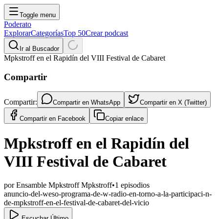
Toggle menu
Poderato
Explorar
Categorías
Top 50
Crear podcast
Ir al Buscador
Mpkstroff en el Rapidín del VIII Festival de Cabaret
Compartir
Compartir:
Compartir en
WhatsApp
Compartir en
X (Twitter)
Compartir en
Facebook
Copiar enlace
Mpkstroff en el Rapidín del
VIII Festival de Cabaret
por
Ensamble Mpkstroff Mpkstroff
•
1
episodios
anuncio-del-weso-programa-de-w-radio-en-torno-a-la-participaci-n-
de-mpkstroff-en-el-festival-de-cabaret-del-vicio
Escuchar Último