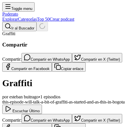
Toggle menu
Poderato
Explorar
Categorías
Top 50
Crear podcast
Ir al Buscador
Graffiti
Compartir
Compartir:
Compartir en
WhatsApp
Compartir en
X (Twitter)
Compartir en
Facebook
Copiar enlace
Graffiti
por
esteban buitrago
•
1
episodios
this-episode-will-talk-a-bit-of-graffiti-as-started-and-as-this-in-bogota
Escuchar Último
Compartir:
Compartir en
WhatsApp
Compartir en
X (Twitter)